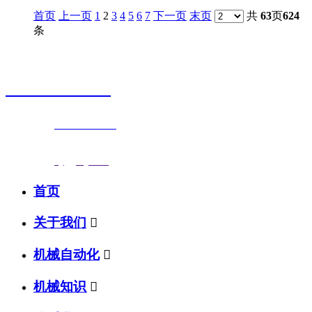
首页
上一页
1
2
3
4
5
6
7
下一页
末页
共
63
页
624
条
销售热线
0523-87590811
联系电话：
0523-87590811
传真号码：0523-87686463
邮箱地址：
nj@jsnj.com
首页
关于我们

机械自动化

机械知识
