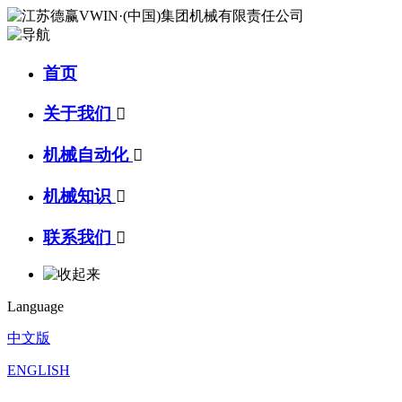
首页
关于我们

机械自动化

机械知识

联系我们

Language
中文版
ENGLISH