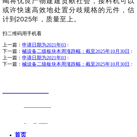
竭将优良产物建建贡献社会，接料机可以
或许快速高效地处置分歧规格的元件，估
计到2025年，质量至上。
扫二维码用手机看
上一篇：
申请日期为2021年03
:
下一篇：
械设备二级板块本周涨跌幅：截至2025年10月30日
:
上一篇：
申请日期为2021年03
:
下一篇：
械设备二级板块本周涨跌幅：截至2025年10月30日
:
销售热线
0523-87590811
联系电话：
0523-87590811
传真号码：0523-87686463
邮箱地址：
nj@jsnj.com
首页