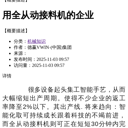
用全从动接料机的企业
【概要描述】
分类：
机械知识
作者：德赢VWIN·(中国)集团
来源：
发布时间：
2025-11-03 09:57
访问量：
2025-11-03 09:57
详情
很多设备起头集工智能手艺，从而
大幅缩短出产周期。使得不少企业的返工
率降至2%以下。其出产线. 将来趋向：智
能化取可持续成长跟着科技的不竭前进，
而全从动接料机则可正在短短30分钟内完