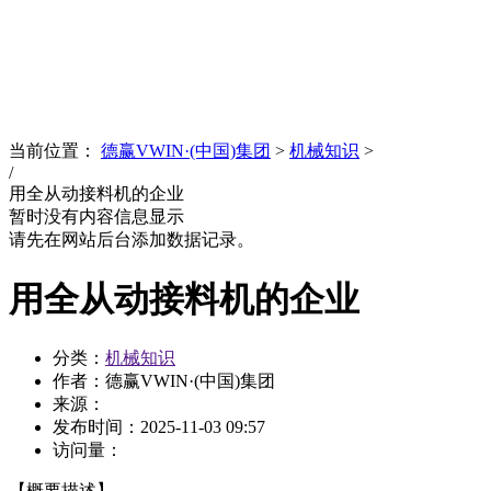
News
文化品牌
当前位置：
德赢VWIN·(中国)集团
>
机械知识
>
/
用全从动接料机的企业
暂时没有内容信息显示
请先在网站后台添加数据记录。
用全从动接料机的企业
分类：
机械知识
作者：德赢VWIN·(中国)集团
来源：
发布时间：
2025-11-03 09:57
访问量：
【概要描述】