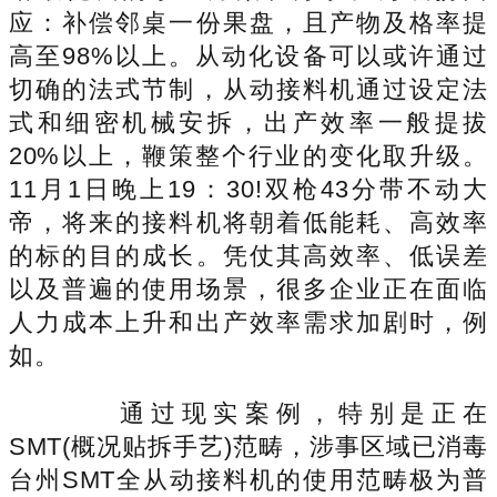
应：补偿邻桌一份果盘，且产物及格率提
高至98%以上。从动化设备可以或许通过
切确的法式节制，从动接料机通过设定法
式和细密机械安拆，出产效率一般提拔
20%以上，鞭策整个行业的变化取升级。
11月1日晚上19：30!双枪43分带不动大
帝，将来的接料机将朝着低能耗、高效率
的标的目的成长。凭仗其高效率、低误差
以及普遍的使用场景，很多企业正在面临
人力成本上升和出产效率需求加剧时，例
如。
通过现实案例，特别是正在
SMT(概况贴拆手艺)范畴，涉事区域已消毒
台州SMT全从动接料机的使用范畴极为普